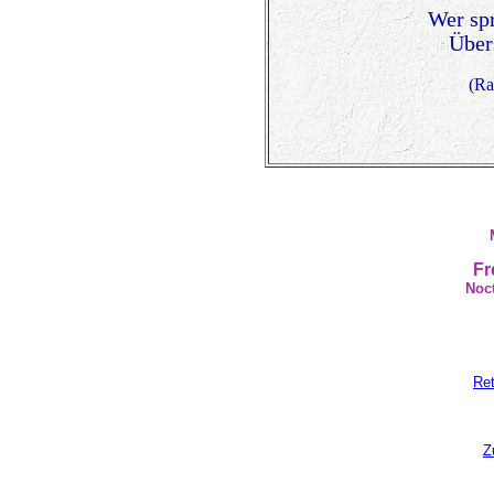
Wer sp
Übers
(Ra
Fr
Noct
Ret
Z